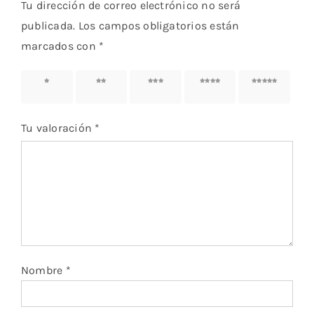
Tu dirección de correo electrónico no será
publicada.
Los campos obligatorios están
marcados con
*
1 de 5
2 de 5
3 de 5
4 de 5
5 de 5
estrellas
estrellas
estrellas
estrellas
estrellas
Tu valoración
*
Nombre
*