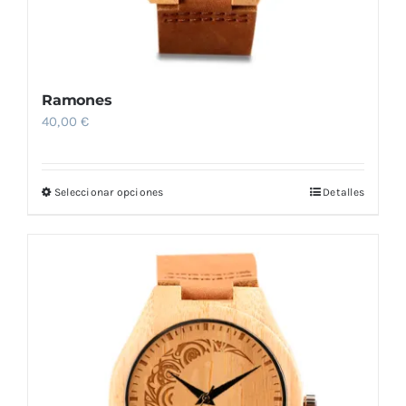
Ramones
40,00
€
Seleccionar opciones
Detalles
Este
producto
tiene
múltiples
variantes.
Las
opciones
se
pueden