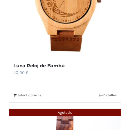
elegir
en
la
página
de
producto
Luna Reloj de Bambú
40,00
€
Select options
Detalles
Agotado