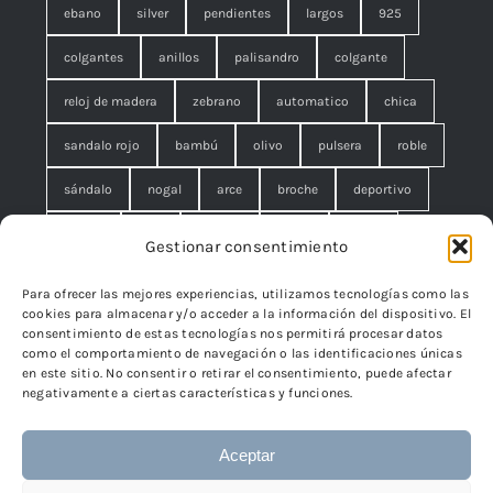
ebano
silver
pendientes
largos
925
colgantes
anillos
palisandro
colgante
reloj de madera
zebrano
automatico
chica
sandalo rojo
bambú
olivo
pulsera
roble
sándalo
nogal
arce
broche
deportivo
unisex
rojo
concha
malla
anillo
Gestionar consentimiento
azul
pequeño
negro
lágrimas
serpiente
Para ofrecer las mejores experiencias, utilizamos tecnologías como las
cookies para almacenar y/o acceder a la información del dispositivo. El
brazalete
cuadrado
rombo
filigrana. broche
consentimiento de estas tecnologías nos permitirá procesar datos
como el comportamiento de navegación o las identificaciones únicas
cisne
flor
edelweiss
en este sitio. No consentir o retirar el consentimiento, puede afectar
negativamente a ciertas características y funciones.
Aceptar