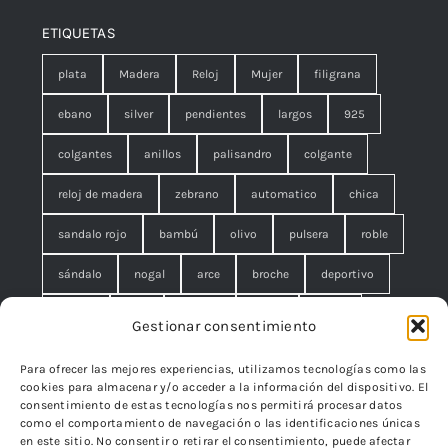
ETIQUETAS
plata
Madera
Reloj
Mujer
filigrana
ebano
silver
pendientes
largos
925
colgantes
anillos
palisandro
colgante
reloj de madera
zebrano
automatico
chica
sandalo rojo
bambú
olivo
pulsera
roble
sándalo
nogal
arce
broche
deportivo
unisex
rojo
concha
malla
anillo
Gestionar consentimiento
azul
pequeño
negro
lágrimas
serpiente
Para ofrecer las mejores experiencias, utilizamos tecnologías como las
cookies para almacenar y/o acceder a la información del dispositivo. El
brazalete
cuadrado
rombo
filigrana. broche
consentimiento de estas tecnologías nos permitirá procesar datos
como el comportamiento de navegación o las identificaciones únicas
cisne
flor
edelweiss
en este sitio. No consentir o retirar el consentimiento, puede afectar