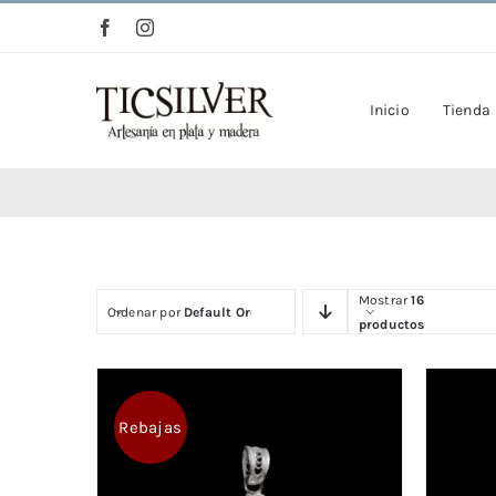
Saltar
al
contenido
Inicio
Tienda
Mostrar
16
Ordenar por
Default Order
productos
Rebajas