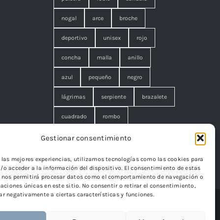
nogal
arce
broche
deportivo
unisex
rojo
concha
malla
anillo
azul
pequeño
negro
lágrimas
serpiente
brazalete
cuadrado
rombo
filigrana. broche
cisne
flor
Gestionar consentimiento
edelweiss
r las mejores experiencias, utilizamos tecnologías como las cookies para
/o acceder a la información del dispositivo. El consentimiento de estas
 nos permitirá procesar datos como el comportamiento de navegación o
caciones únicas en este sitio. No consentir o retirar el consentimiento,
ar negativamente a ciertas características y funciones.
eb Iván González