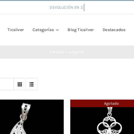
Ticsilver
Categorías
Blog Ticsilver
Destacados
Portada
»
colgante
Agotado