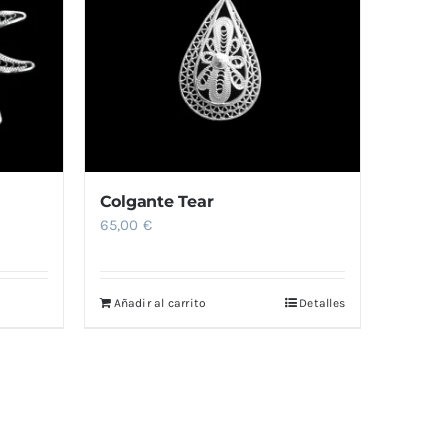
Colgante Tear
65,00
€
Añadir al carrito
Detalles