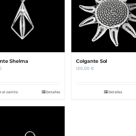
nte Shelma
Colgante Sol
€
120,00
€
 al carrito
Detalles
Detalles