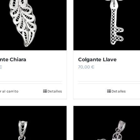
nte Chiara
Colgante Llave
€
70,00
€
 al carrito
Detalles
Detalles