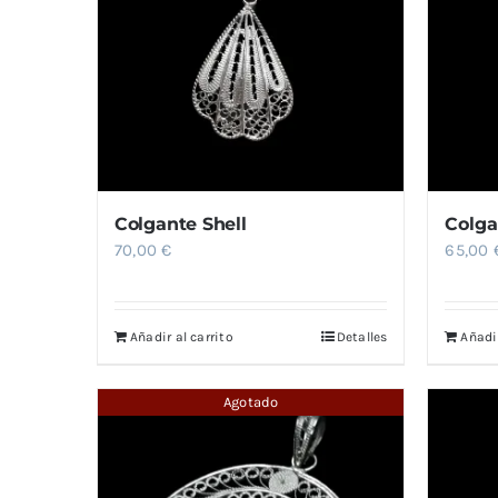
Colgante Shell
Colga
70,00
€
65,00
Añadir al carrito
Detalles
Añadir
Agotado