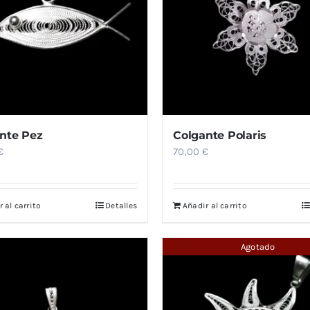
nte Pez
Colgante Polaris
€
70,00
€
 al carrito
Detalles
Añadir al carrito
Agotado