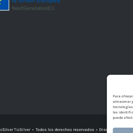
Para ofrece
almacenar y
tecnologías
las identifi
puede afect
icSilver
TicSilver
• Todos los derechos reservados • Diseño
Páginas W