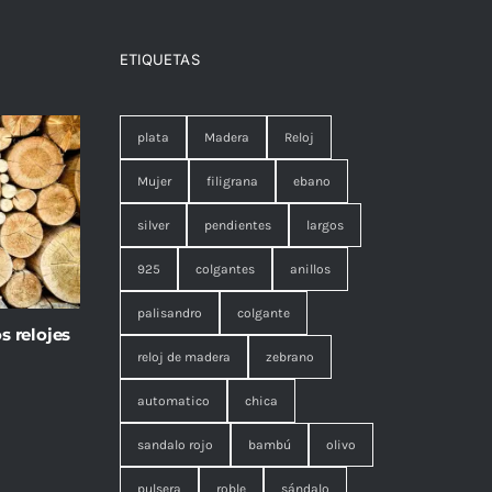
ETIQUETAS
plata
Madera
Reloj
Mujer
filigrana
ebano
silver
pendientes
largos
925
colgantes
anillos
palisandro
colgante
s relojes
reloj de madera
zebrano
automatico
chica
sandalo rojo
bambú
olivo
pulsera
roble
sándalo