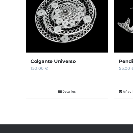
Colgante Universo
Pendi
150,00
€
55,00
Detalles
Añadir