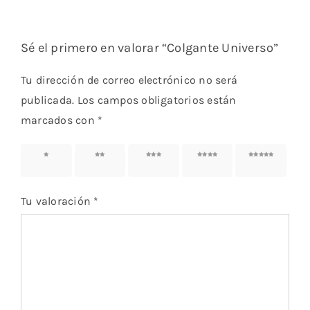
Sé el primero en valorar “Colgante Universo”
Tu dirección de correo electrónico no será
publicada.
Los campos obligatorios están
marcados con
*
1 de 5
2 de 5
3 de 5
4 de 5
5 de 5
estrellas
estrellas
estrellas
estrellas
estrellas
Tu valoración
*