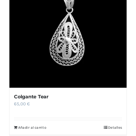
Colgante Tear
65,00
€
Añadir al carrito
Detalles