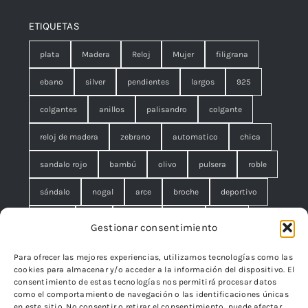
ETIQUETAS
plata
Madera
Reloj
Mujer
filigrana
ebano
silver
pendientes
largos
925
colgantes
anillos
palisandro
colgante
reloj de madera
zebrano
automatico
chica
sandalo rojo
bambú
olivo
pulsera
roble
sándalo
nogal
arce
broche
deportivo
unisex
rojo
concha
malla
anillo
Gestionar consentimiento
azul
pequeño
negro
lágrimas
serpiente
Para ofrecer las mejores experiencias, utilizamos tecnologías como las
cookies para almacenar y/o acceder a la información del dispositivo. El
brazalete
cuadrado
rombo
filigrana. broche
consentimiento de estas tecnologías nos permitirá procesar datos
como el comportamiento de navegación o las identificaciones únicas
cisne
flor
edelweiss
en este sitio. No consentir o retirar el consentimiento, puede afectar