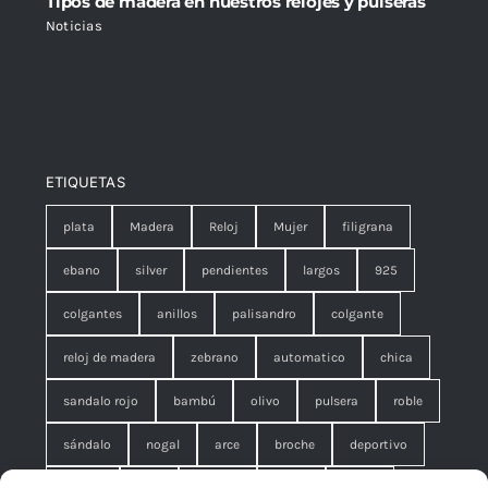
Tipos de madera en nuestros relojes y pulseras
Noticias
ETIQUETAS
plata
Madera
Reloj
Mujer
filigrana
ebano
silver
pendientes
largos
925
colgantes
anillos
palisandro
colgante
reloj de madera
zebrano
automatico
chica
sandalo rojo
bambú
olivo
pulsera
roble
sándalo
nogal
arce
broche
deportivo
unisex
rojo
concha
malla
anillo