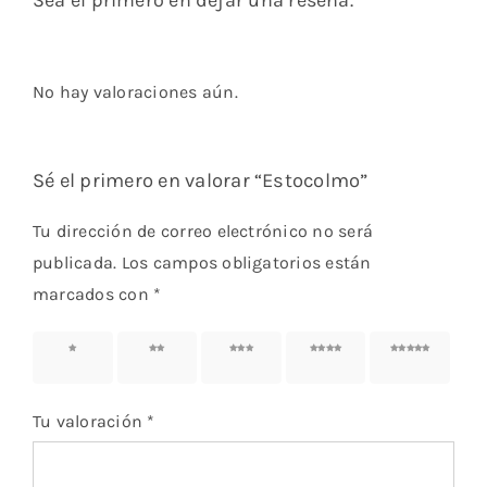
Sea el primero en dejar una reseña.
No hay valoraciones aún.
Sé el primero en valorar “Estocolmo”
Tu dirección de correo electrónico no será
publicada.
Los campos obligatorios están
marcados con
*
1 de 5
2 de 5
3 de 5
4 de 5
5 de 5
estrellas
estrellas
estrellas
estrellas
estrellas
Tu valoración
*