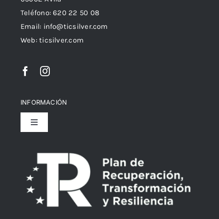
Teléfono: 620 22 50 08
Email:
info@ticsilver.com
Web: ticsilver.com
INFORMACIÓN
Toggle
Navigation
Política de privacidad
Declaración de Accesibilidad
Política de devoluciones y reembolsos