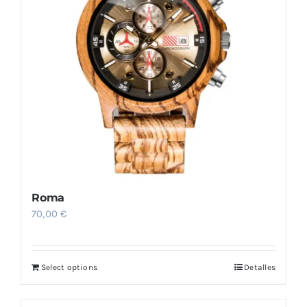
se
pueden
elegir
en
la
página
de
producto
Roma
70,00
€
Select options
Detalles