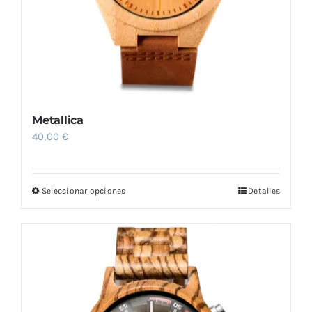
Metallica
40,00
€
Seleccionar opciones
Detalles
Este
producto
tiene
múltiples
variantes.
Las
opciones