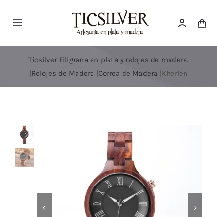
Saltar
al
Toggle
contenido
Navigation
Inicio
Ticsilver Filigrana en plata y relojes de madera.
|
Relojes de Madera
|
Correa de Madera
|
Kherlen
Tienda
Ticsilver
Categorías
Blog Ticsilver
Destacados