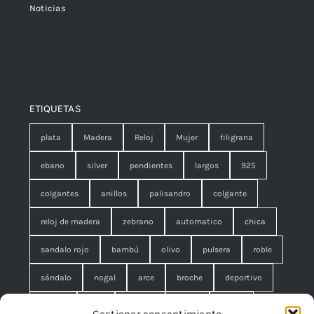
Noticias
ETIQUETAS
plata
Madera
Reloj
Mujer
filigrana
ebano
silver
pendientes
largos
925
colgantes
anillos
palisandro
colgante
reloj de madera
zebrano
automatico
chica
sandalo rojo
bambú
olivo
pulsera
roble
sándalo
nogal
arce
broche
deportivo
unisex
rojo
concha
malla
anillo