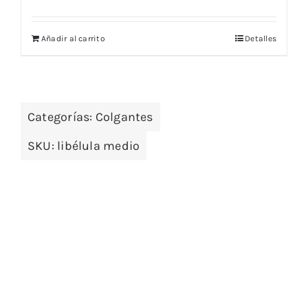
precio
precio
original
actual
Añadir al carrito
Detalles
era:
es:
70,00 €.
65,00 €.
Categorías:
Colgantes
SKU:
libélula medio