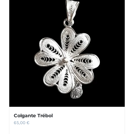
Colgante Trébol
65,00
€