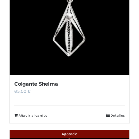
Colgante Shelma
65,00
€
Añadir al carrito
Detalles
Agotado