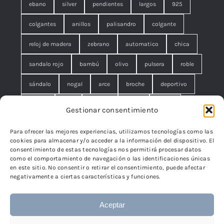
ebano
silver
pendientes
largos
925
colgantes
anillos
palisandro
colgante
reloj de madera
zebrano
automatico
chica
sandalo rojo
bambú
olivo
pulsera
roble
sándalo
nogal
arce
broche
deportivo
unisex
rojo
concha
malla
anillo
Gestionar consentimiento
azul
pequeño
negro
lágrimas
serpiente
Para ofrecer las mejores experiencias, utilizamos tecnologías como las
cookies para almacenar y/o acceder a la información del dispositivo. El
brazalete
cuadrado
rombo
filigrana. broche
consentimiento de estas tecnologías nos permitirá procesar datos
como el comportamiento de navegación o las identificaciones únicas
cisne
flor
edelweiss
en este sitio. No consentir o retirar el consentimiento, puede afectar
negativamente a ciertas características y funciones.
Aceptar
© 2024 - 2026 • TicSilver
TicSilver
• Todos los derechos