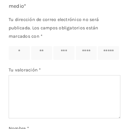
medio”
Tu dirección de correo electrónico no será
publicada.
Los campos obligatorios están
marcados con
*
1 de 5
2 de 5
3 de 5
4 de 5
5 de 5
estrellas
estrellas
estrellas
estrellas
estrellas
Tu valoración
*
Nombre
*