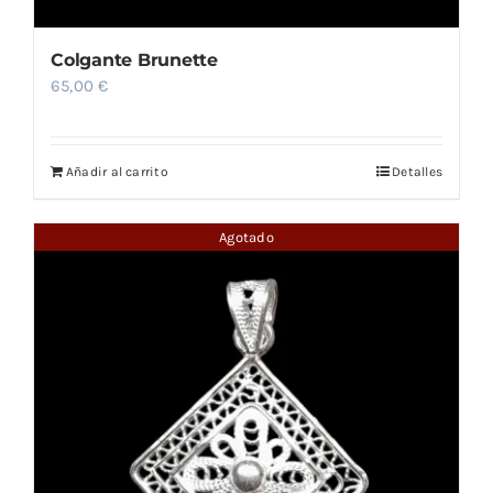
Colgante Brunette
65,00
€
Añadir al carrito
Detalles
Agotado