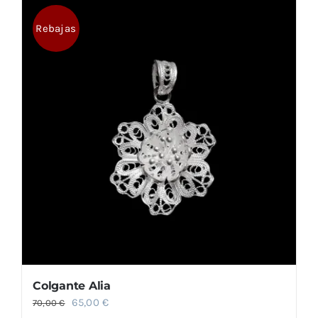
Rebajas
Colgante Alia
El
El
65,00
€
70,00
€