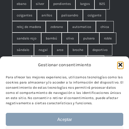
ebano
silver
pendientes
largos
925
colgantes
anillos
palisandro
colgante
reloj de madera
zebrano
automatico
chica
sandalo rojo
bambú
olivo
pulsera
roble
sándalo
nogal
arce
broche
deportivo
unisex
rojo
concha
malla
anillo
Gestionar consentimiento
azul
pequeño
negro
lágrimas
serpiente
Para ofrecer las mejores experiencias, utilizamos tecnologías como las
cookies para almacenar y/o acceder a la información del dispositivo. El
brazalete
cuadrado
rombo
filigrana. broche
consentimiento de estas tecnologías nos permitirá procesar datos
como el comportamiento de navegación o las identificaciones únicas
cisne
flor
edelweiss
en este sitio. No consentir o retirar el consentimiento, puede afectar
negativamente a ciertas características y funciones.
Aceptar