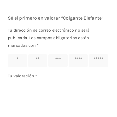
Sé el primero en valorar “Colgante Elefante”
Tu dirección de correo electrónico no será
publicada.
Los campos obligatorios están
marcados con
*
1 de 5
2 de 5
3 de 5
4 de 5
5 de 5
estrellas
estrellas
estrellas
estrellas
estrellas
Tu valoración
*