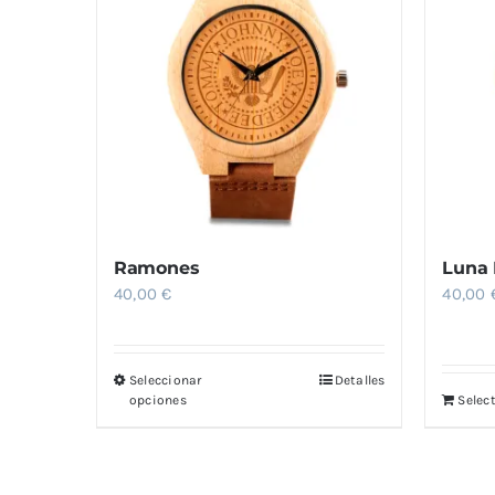
Ramones
Luna 
40,00
€
40,00
Seleccionar
Detalles
Este
opciones
Selec
producto
tiene
múltiples