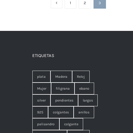
1
2
3
ETIQUETAS
plata
Madera
Reloj
Mujer
filigrana
ebano
silver
pendientes
largos
925
colgantes
anillos
palisandro
colgante