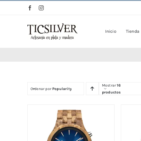
Saltar
al
contenido
Inicio
Tienda
Mostrar
16
Ordenar por
Popularity
productos