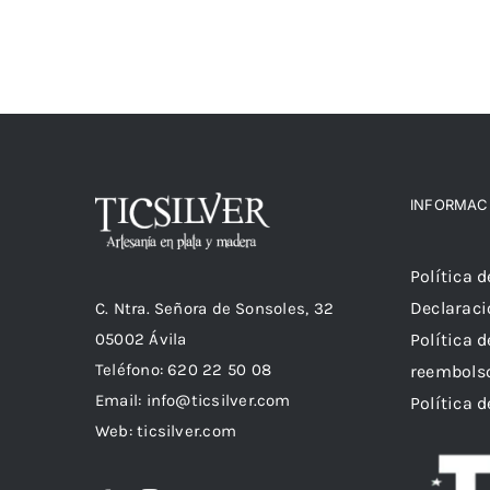
variantes.
Las
opciones
se
pueden
elegir
en
INFORMAC
la
página
Política 
de
Declaraci
C. Ntra. Señora de Sonsoles, 32
producto
05002 Ávila
Política 
Teléfono: 620 22 50 08
reembols
Email:
info@ticsilver.com
Política 
Web: ticsilver.com