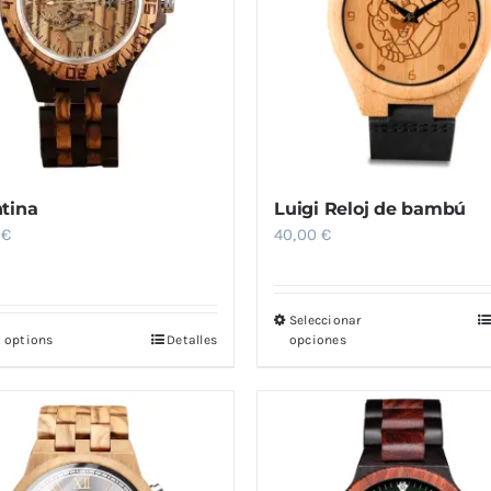
tina
Luigi Reloj de bambú
0
€
40,00
€
Seleccionar
Este
t options
Detalles
opciones
producto
tiene
múltiples
variantes.
Las