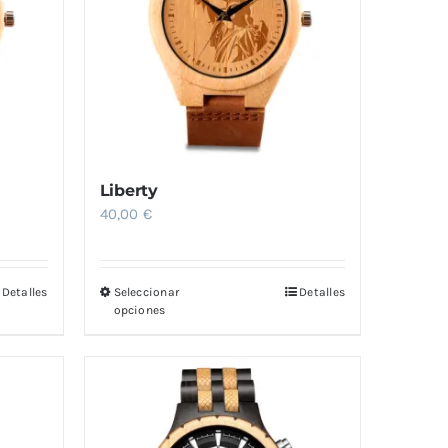
Liberty
40,00
€
Detalles
Seleccionar
Detalles
Este
opciones
producto
tiene
múltiples
variantes.
Las