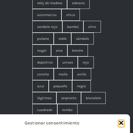
reloj de madera
zebrano
automatico
chica
sandalo rojo
bambú
olivo
pulsera
roble
sándalo
nogal
arce
broche
deportivo
unisex
rojo
concha
malla
anillo
azul
pequeño
negro
lágrimas
serpiente
brazalete
cuadrado
rombo
filigrana. broche
cisne
flor
Gestionar consentimiento