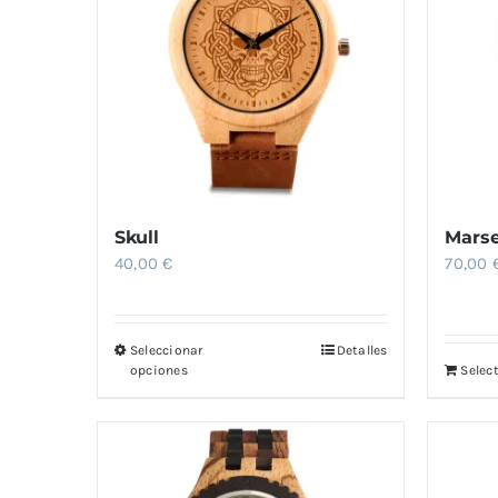
Skull
Marse
40,00
€
70,00
Seleccionar
Detalles
Este
opciones
Selec
producto
tiene
múltiples
variantes.