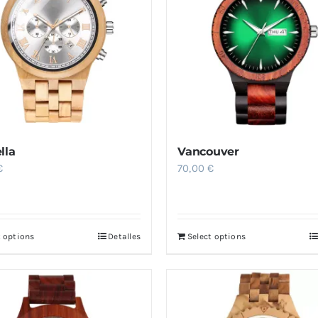
opciones
se
pueden
elegir
en
la
página
de
lla
Vancouver
€
70,00
€
producto
t options
Detalles
Select options