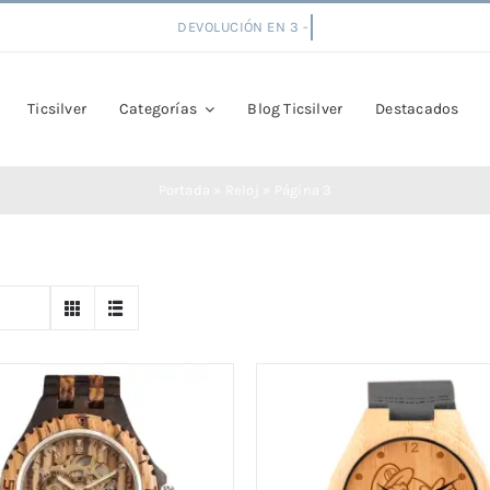
Ticsilver
Categorías
Blog Ticsilver
Destacados
Portada
»
Reloj
»
Página 3