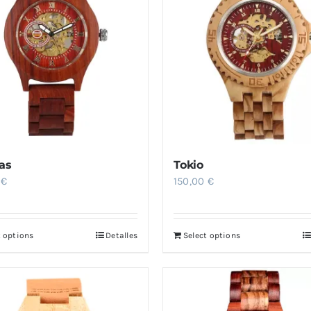
as
Tokio
0
€
150,00
€
t options
Detalles
Select options