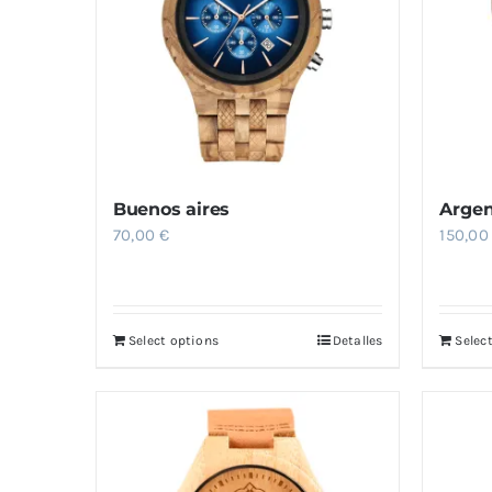
Buenos aires
Argen
70,00
€
150,0
Select options
Detalles
Selec