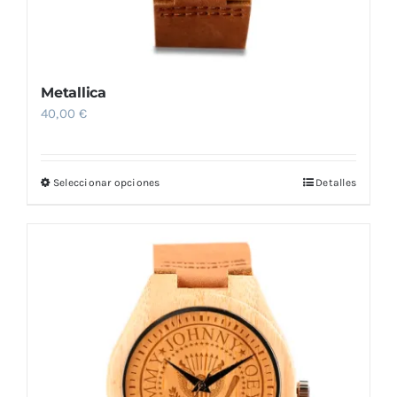
Metallica
40,00
€
Seleccionar opciones
Detalles
Este
producto
tiene
múltiples
variantes.
Las
opciones
se
pueden