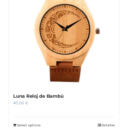
Las
opciones
se
pueden
elegir
en
la
página
de
producto
Luna Reloj de Bambú
40,00
€
Select options
Detalles