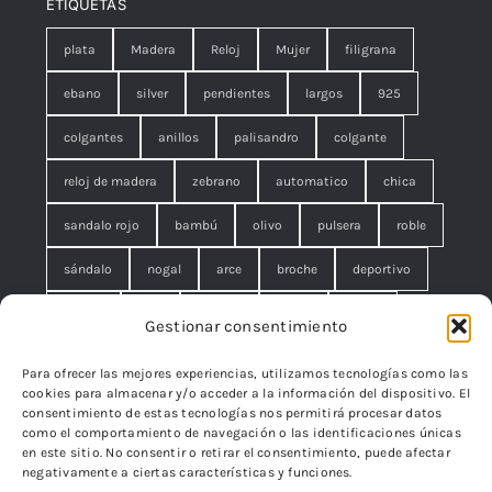
ETIQUETAS
plata
Madera
Reloj
Mujer
filigrana
ebano
silver
pendientes
largos
925
colgantes
anillos
palisandro
colgante
reloj de madera
zebrano
automatico
chica
sandalo rojo
bambú
olivo
pulsera
roble
sándalo
nogal
arce
broche
deportivo
unisex
rojo
concha
malla
anillo
Gestionar consentimiento
azul
pequeño
negro
lágrimas
serpiente
Para ofrecer las mejores experiencias, utilizamos tecnologías como las
cookies para almacenar y/o acceder a la información del dispositivo. El
brazalete
cuadrado
rombo
filigrana. broche
consentimiento de estas tecnologías nos permitirá procesar datos
como el comportamiento de navegación o las identificaciones únicas
cisne
flor
edelweiss
en este sitio. No consentir o retirar el consentimiento, puede afectar
negativamente a ciertas características y funciones.