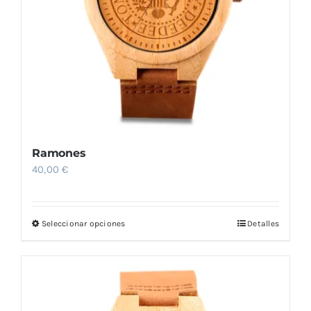
elegir
en
la
página
de
producto
Ramones
40,00
€
Seleccionar opciones
Detalles
Este
producto
tiene
múltiples
variantes.