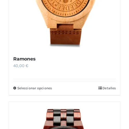
Ramones
40,00
€
Seleccionar opciones
Detalles
Este
producto
tiene
múltiples
variantes.