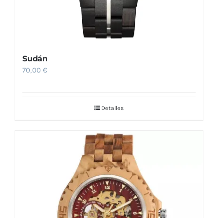
de
producto
Sudán
70,00
€
Detalles