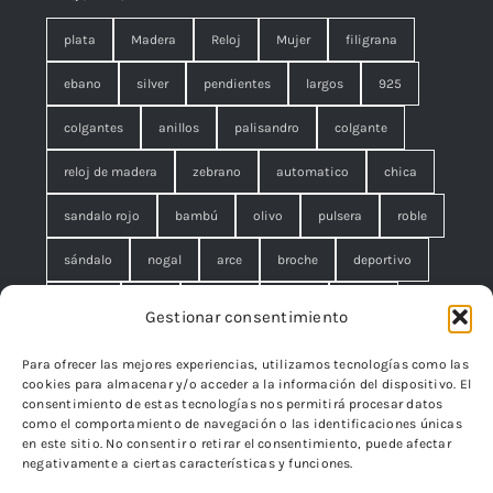
plata
Madera
Reloj
Mujer
filigrana
ebano
silver
pendientes
largos
925
colgantes
anillos
palisandro
colgante
reloj de madera
zebrano
automatico
chica
sandalo rojo
bambú
olivo
pulsera
roble
sándalo
nogal
arce
broche
deportivo
unisex
rojo
concha
malla
anillo
Gestionar consentimiento
azul
pequeño
negro
lágrimas
serpiente
Para ofrecer las mejores experiencias, utilizamos tecnologías como las
cookies para almacenar y/o acceder a la información del dispositivo. El
brazalete
cuadrado
rombo
filigrana. broche
consentimiento de estas tecnologías nos permitirá procesar datos
como el comportamiento de navegación o las identificaciones únicas
cisne
flor
edelweiss
en este sitio. No consentir o retirar el consentimiento, puede afectar
negativamente a ciertas características y funciones.