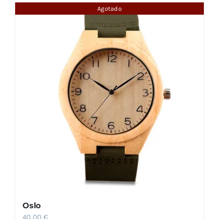
Agotado
Oslo
40,00
€