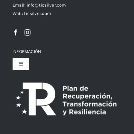
Email:
info@ticsilver.com
Web: ticsilver.com
INFORMACIÓN
Toggle
Navigation
Política de privacidad
Declaración de Accesibilidad
Política de devoluciones y reembolsos