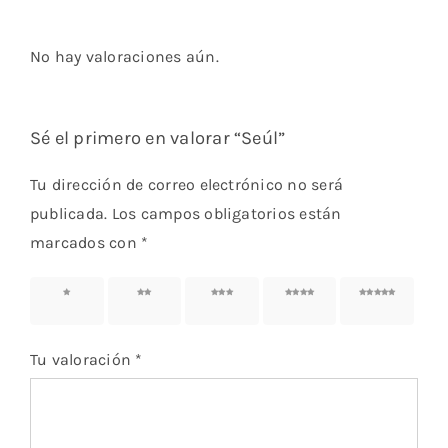
No hay valoraciones aún.
Sé el primero en valorar “Seúl”
Tu dirección de correo electrónico no será
publicada.
Los campos obligatorios están
marcados con
*
1 de 5
2 de 5
3 de 5
4 de 5
5 de 5
estrellas
estrellas
estrellas
estrellas
estrellas
Tu valoración
*