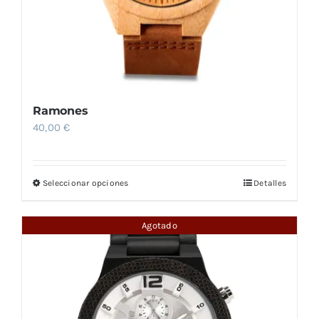
Ramones
40,00
€
Seleccionar opciones
Detalles
Este
producto
tiene
Agotado
múltiples
variantes.
Las
opciones