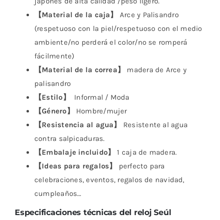
japonés de alta calidad /peso ligero.
【Material de la caja】
Arce y Palisandro
(respetuoso con la piel/respetuoso con el medio
ambiente/no perderá el color/no se romperá
fácilmente)
【Material de la correa】
madera de Arce y
palisandro
【Estilo】
Informal / Moda
【Género】
Hombre/mujer
【Resistencia al agua】
Resistente al agua
contra salpicaduras.
【Embalaje incluido】
1 caja de madera.
【Ideas para regalos】
perfecto para
celebraciones, eventos, regalos de navidad,
cumpleaños…
Especificaciones técnicas del reloj Seúl