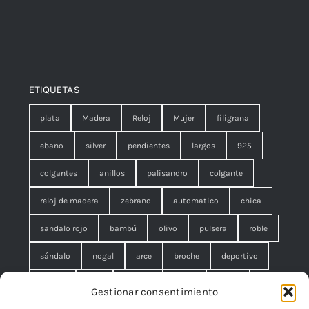
ETIQUETAS
plata
Madera
Reloj
Mujer
filigrana
ebano
silver
pendientes
largos
925
colgantes
anillos
palisandro
colgante
reloj de madera
zebrano
automatico
chica
sandalo rojo
bambú
olivo
pulsera
roble
sándalo
nogal
arce
broche
deportivo
unisex
rojo
concha
malla
anillo
Gestionar consentimiento