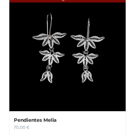
Pendientes Melia
70,00
€