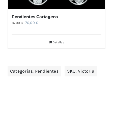
Pendientes Cartagena
El
El
70,00
€
75,00
€
precio
precio
original
actual
Detalles
era:
es:
75,00 €.
70,00 €.
Categorías:
Pendientes
SKU:
Victoria