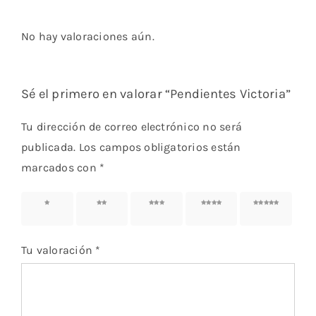
No hay valoraciones aún.
Sé el primero en valorar “Pendientes Victoria”
Tu dirección de correo electrónico no será
publicada.
Los campos obligatorios están
marcados con
*
1 de 5
2 de 5
3 de 5
4 de 5
5 de 5
estrellas
estrellas
estrellas
estrellas
estrellas
Tu valoración
*