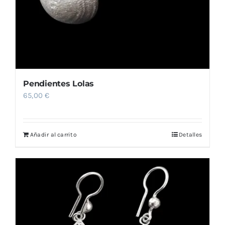
Pendientes Lolas
65,00
€
Añadir al carrito
Detalles