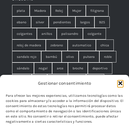
plata
Madera
Reloj
Mujer
filigrana
ebano
silver
pendientes
largos
925
colgantes
anillos
palisandro
colgante
reloj de madera
zebrano
automatico
chica
sandalo rojo
bambú
olivo
pulsera
roble
sándalo
nogal
arce
broche
deportivo
unisex
rojo
concha
malla
anillo
Gestionar consentimiento
azul
pequeño
negro
lágrimas
serpiente
Para ofrecer las mejores experiencias, utilizamos tecnologías como las
cookies para almacenar y/o acceder a la información del dispositivo. El
brazalete
cuadrado
rombo
filigrana. broche
consentimiento de estas tecnologías nos permitirá procesar datos
como el comportamiento de navegación o las identificaciones únicas
cisne
flor
edelweiss
en este sitio. No consentir o retirar el consentimiento, puede afectar
negativamente a ciertas características y funciones.