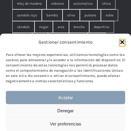
reloj de madera
zebrano
automatico
chica
sandalo rojo
bambú
olivo
pulsera
roble
sándalo
nogal
arce
broche
deportivo
unisex
rojo
concha
malla
anillo
Gestionar consentimiento
azul
pequeño
negro
lágrimas
serpiente
Para ofrecer las mejores experiencias, utilizamos tecnologías como las
cookies para almacenar y/o acceder a la información del dispositivo. El
brazalete
cuadrado
rombo
filigrana. broche
consentimiento de estas tecnologías nos permitirá procesar datos
como el comportamiento de navegación o las identificaciones únicas
cisne
flor
edelweiss
en este sitio. No consentir o retirar el consentimiento, puede afectar
negativamente a ciertas características y funciones.
Aceptar
© 2024 - 2026 • TicSilver
TicSilver
• Todos los derechos
Denegar
reservados • Diseño
Páginas Web Iván González
Ver preferencias