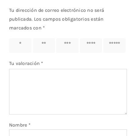
Tu dirección de correo electrónico no será
publicada.
Los campos obligatorios están
marcados con
*
1 de 5
2 de 5
3 de 5
4 de 5
5 de 5
estrellas
estrellas
estrellas
estrellas
estrellas
Tu valoración
*
Nombre
*