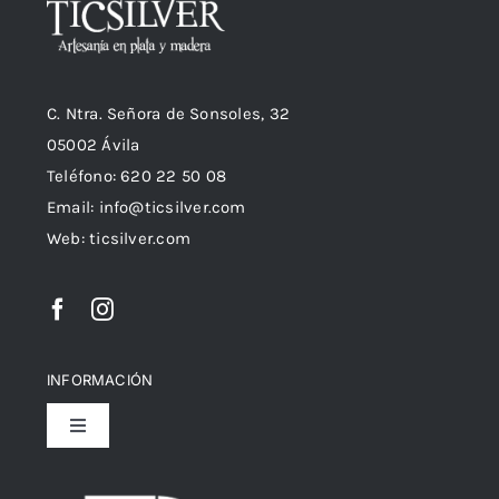
C. Ntra. Señora de Sonsoles, 32
05002 Ávila
Teléfono: 620 22 50 08
Email:
info@ticsilver.com
Web: ticsilver.com
INFORMACIÓN
Toggle
Navigation
Política de privacidad