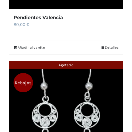
Pendientes Valencia
80,00
€
Añadir al carrito
Detalles
Agotado
Rebajas