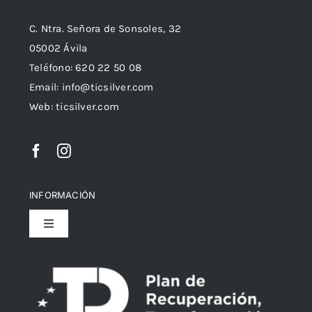
C. Ntra. Señora de Sonsoles, 32
05002 Ávila
Teléfono: 620 22 50 08
Email:
info@ticsilver.com
Web: ticsilver.com
INFORMACIÓN
Toggle
Navigation
Política de privacidad
Declaración de Accesibilidad