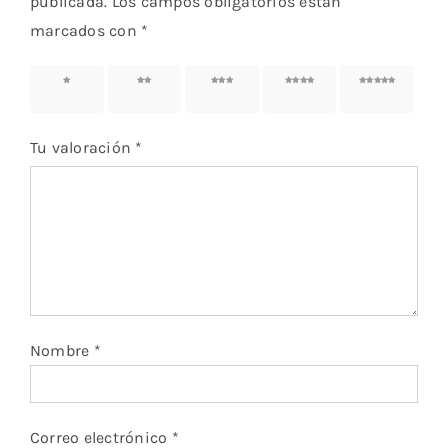
publicada.
Los campos obligatorios están
marcados con
*
1 de 5
2 de 5
3 de 5
4 de 5
5 de 5
estrellas
estrellas
estrellas
estrellas
estrellas
Tu valoración
*
Nombre
*
Correo electrónico
*