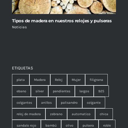
Tipos de madera en nuestros relojes y pulseras
Noticias
ETIQUETAS
plata
Madera
Reloj
Mujer
filigrana
ebano
silver
pendientes
largos
925
colgantes
anillos
palisandro
colgante
reloj de madera
zebrano
automatico
chica
sandalo rojo
bambú
olivo
pulsera
roble