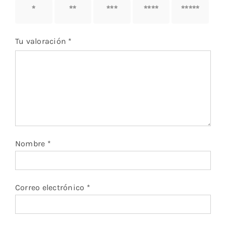
1 de 5
2 de 5
3 de 5
4 de 5
5 de 5
estrellas
estrellas
estrellas
estrellas
estrellas
Tu valoración
*
Nombre
*
Correo electrónico
*