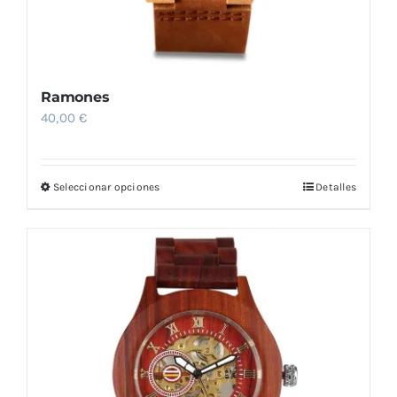
Ramones
40,00
€
Seleccionar opciones
Detalles
Este
producto
tiene
múltiples
variantes.
Las
opciones
se
pueden