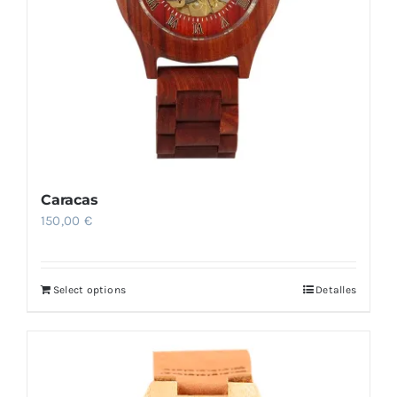
elegir
en
la
página
de
producto
Caracas
150,00
€
Select options
Detalles