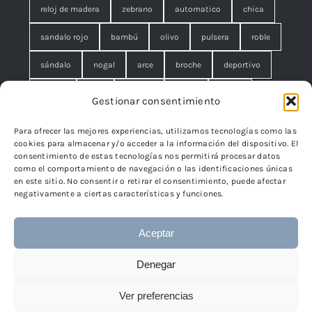
reloj de madera
zebrano
automatico
chica
sandalo rojo
bambú
olivo
pulsera
roble
sándalo
nogal
arce
broche
deportivo
unisex
rojo
concha
malla
anillo
Gestionar consentimiento
azul
pequeño
negro
lágrimas
serpiente
Para ofrecer las mejores experiencias, utilizamos tecnologías como las
cookies para almacenar y/o acceder a la información del dispositivo. El
brazalete
cuadrado
rombo
filigrana. broche
consentimiento de estas tecnologías nos permitirá procesar datos
como el comportamiento de navegación o las identificaciones únicas
cisne
flor
edelweiss
en este sitio. No consentir o retirar el consentimiento, puede afectar
negativamente a ciertas características y funciones.
Aceptar
© 2024 - 2026 • TicSilver
TicSilver
• Todos los derechos
Denegar
reservados • Diseño
Páginas Web Iván González
Ver preferencias