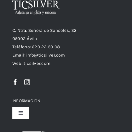
C. Ntra. Señora de Sonsoles, 32
05002 Ávila
Teléfono: 620 22 50 08
Email:
info@ticsilver.com
Web: ticsilver.com
INFORMACIÓN
Toggle
Navigation
Política de privacidad