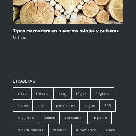
Tipos de madera en nuestros relojes y pulseras
Noticias
ETIQUETAS
plata
Madera
Reloj
Mujer
filigrana
ebano
silver
pendientes
largos
925
colgantes
anillos
palisandro
colgante
reloj de madera
zebrano
automatico
chica