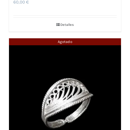
60,00
€
Detalles
Agotado