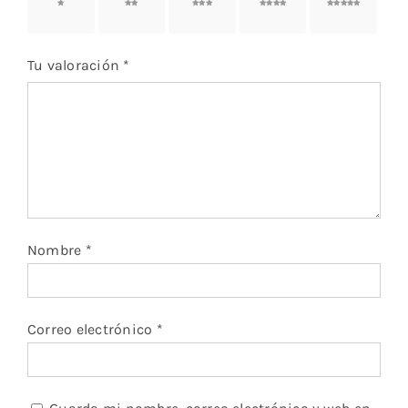
1 de 5
2 de 5
3 de 5
4 de 5
5 de 5
estrellas
estrellas
estrellas
estrellas
estrellas
Tu valoración
*
Nombre
*
Correo electrónico
*