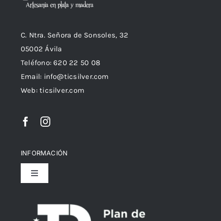
C. Ntra. Señora de Sonsoles, 32
05002 Ávila
Teléfono: 620 22 50 08
Email:
info@ticsilver.com
Web: ticsilver.com
INFORMACIÓN
Toggle
Navigation
Política de privacidad