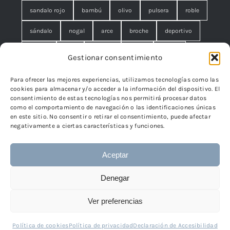
sandalo rojo
bambú
olivo
pulsera
roble
sándalo
nogal
arce
broche
deportivo
unisex
rojo
concha
malla
anillo
Gestionar consentimiento
azul
pequeño
negro
lágrimas
serpiente
Para ofrecer las mejores experiencias, utilizamos tecnologías como las
cookies para almacenar y/o acceder a la información del dispositivo. El
brazalete
cuadrado
rombo
filigrana. broche
consentimiento de estas tecnologías nos permitirá procesar datos
como el comportamiento de navegación o las identificaciones únicas
cisne
flor
edelweiss
en este sitio. No consentir o retirar el consentimiento, puede afectar
negativamente a ciertas características y funciones.
Aceptar
© 2024 - 2026 • TicSilver
TicSilver
• Todos los derechos
Denegar
reservados • Diseño
Páginas Web Iván González
Ver preferencias
Política de cookies
Política de privacidad
Declaración de Accesibilidad