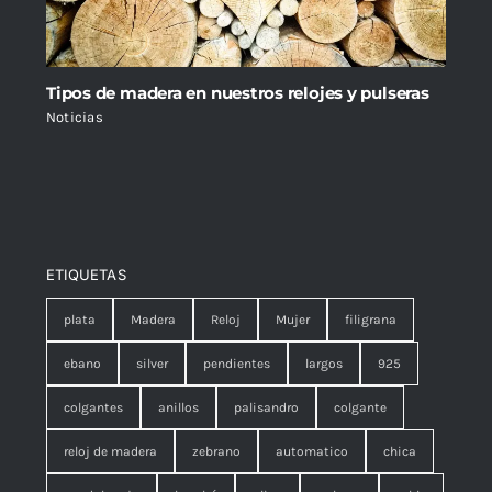
Tipos de madera en nuestros relojes y pulseras
Noticias
ETIQUETAS
plata
Madera
Reloj
Mujer
filigrana
ebano
silver
pendientes
largos
925
colgantes
anillos
palisandro
colgante
reloj de madera
zebrano
automatico
chica