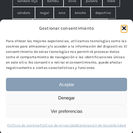
sandalo rojo
bambú
olivo
pulsera
roble
sándalo
nogal
arce
broche
deportivo
unisex
rojo
concha
malla
anillo
Gestionar consentimiento
azul
pequeño
negro
lágrimas
serpiente
Para ofrecer las mejores experiencias, utilizamos tecnologías como las
cookies para almacenar y/o acceder a la información del dispositivo. El
brazalete
cuadrado
rombo
filigrana. broche
consentimiento de estas tecnologías nos permitirá procesar datos
como el comportamiento de navegación o las identificaciones únicas
cisne
flor
edelweiss
en este sitio. No consentir o retirar el consentimiento, puede afectar
negativamente a ciertas características y funciones.
Aceptar
© 2024 - 2026 • TicSilver
TicSilver
• Todos los derechos
Denegar
reservados • Diseño
Páginas Web Iván González
Ver preferencias
Política de cookies
Política de privacidad
Declaración de Accesibilidad