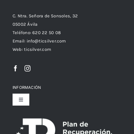
C. Ntra. Señora de Sonsoles, 32
05002 Ávila
Teléfono: 620 22 50 08
Email:
info@ticsilver.com
Web: ticsilver.com
INFORMACIÓN
Toggle
Navigation
Política de privacidad