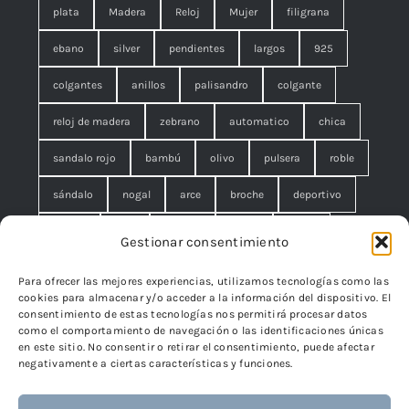
plata
Madera
Reloj
Mujer
filigrana
ebano
silver
pendientes
largos
925
colgantes
anillos
palisandro
colgante
reloj de madera
zebrano
automatico
chica
sandalo rojo
bambú
olivo
pulsera
roble
sándalo
nogal
arce
broche
deportivo
unisex
rojo
concha
malla
anillo
Gestionar consentimiento
azul
pequeño
negro
lágrimas
serpiente
Para ofrecer las mejores experiencias, utilizamos tecnologías como las
cookies para almacenar y/o acceder a la información del dispositivo. El
brazalete
cuadrado
rombo
filigrana. broche
consentimiento de estas tecnologías nos permitirá procesar datos
como el comportamiento de navegación o las identificaciones únicas
cisne
flor
edelweiss
en este sitio. No consentir o retirar el consentimiento, puede afectar
negativamente a ciertas características y funciones.