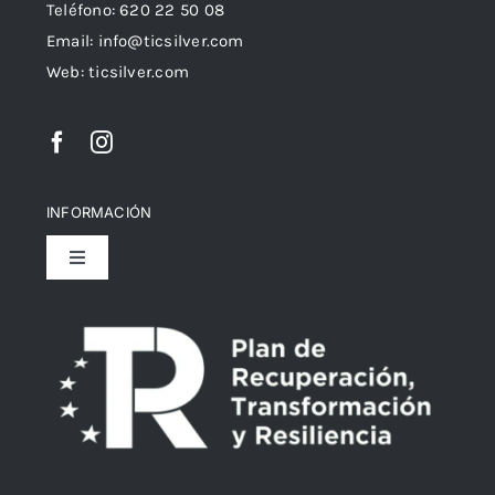
Teléfono: 620 22 50 08
Email:
info@ticsilver.com
Web: ticsilver.com
INFORMACIÓN
Toggle
Navigation
Política de privacidad
Declaración de Accesibilidad
Política de devoluciones y reembolsos