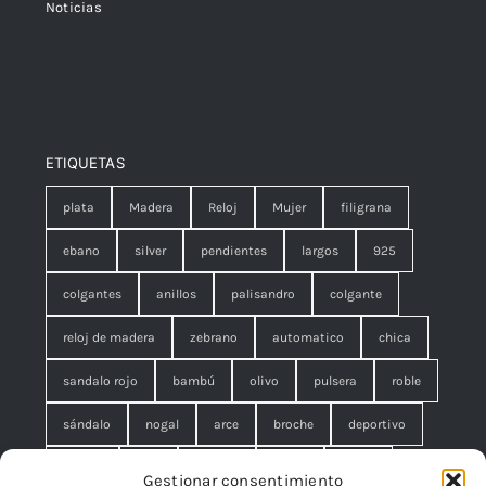
Noticias
ETIQUETAS
plata
Madera
Reloj
Mujer
filigrana
ebano
silver
pendientes
largos
925
colgantes
anillos
palisandro
colgante
reloj de madera
zebrano
automatico
chica
sandalo rojo
bambú
olivo
pulsera
roble
sándalo
nogal
arce
broche
deportivo
unisex
rojo
concha
malla
anillo
Gestionar consentimiento