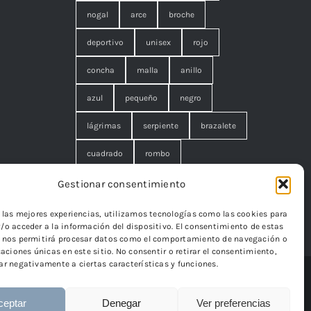
nogal
arce
broche
deportivo
unisex
rojo
concha
malla
anillo
azul
pequeño
negro
lágrimas
serpiente
brazalete
cuadrado
rombo
filigrana. broche
cisne
flor
Gestionar consentimiento
edelweiss
r las mejores experiencias, utilizamos tecnologías como las cookies para
/o acceder a la información del dispositivo. El consentimiento de estas
 nos permitirá procesar datos como el comportamiento de navegación o
caciones únicas en este sitio. No consentir o retirar el consentimiento,
ar negativamente a ciertas características y funciones.
eb Iván González
ceptar
Denegar
Ver preferencias