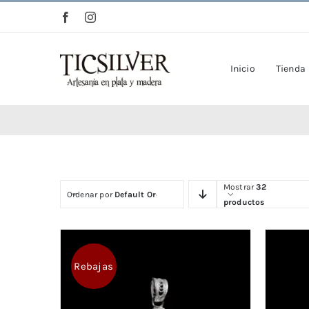
Saltar
al
contenido
Inicio
Tienda
Mostrar
32
Ordenar por
Default Order
productos
Rebajas