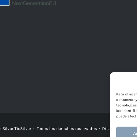
Para ofrece
almacenar y
tecnologías
las identifi
puede afect
icSilver
TicSilver
• Todos los derechos reservados • Diseño
Páginas W
A