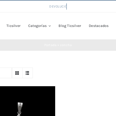
Ticsilver
Categorías
Blog Ticsilver
Destacados
Portada
»
concha