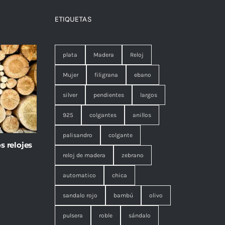
ETIQUETAS
plata
Madera
Reloj
Mujer
filigrana
ebano
silver
pendientes
largos
925
colgantes
anillos
palisandro
colgante
s relojes
reloj de madera
zebrano
automatico
chica
sandalo rojo
bambú
olivo
pulsera
roble
sándalo