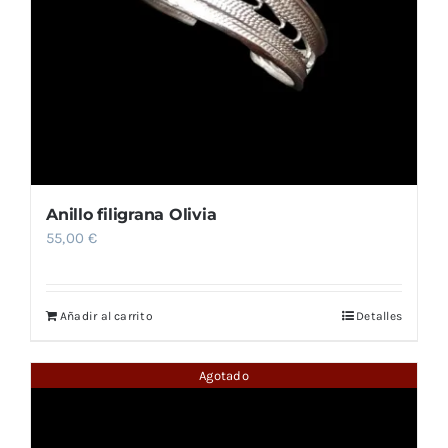
Anillo filigrana Olivia
55,00
€
Añadir al carrito
Detalles
Agotado