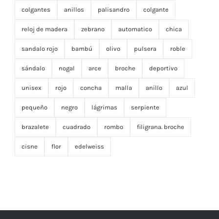
colgantes
anillos
palisandro
colgante
reloj de madera
zebrano
automatico
chica
sandalo rojo
bambú
olivo
pulsera
roble
sándalo
nogal
arce
broche
deportivo
unisex
rojo
concha
malla
anillo
azul
pequeño
negro
lágrimas
serpiente
brazalete
cuadrado
rombo
filigrana. broche
cisne
flor
edelweiss