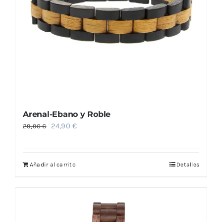
Arenal-Ebano y Roble
El
El
24,90
€
29,90
€
precio
precio
original
actual
Añadir al carrito
Detalles
era:
es:
29,90 €.
24,90 €.