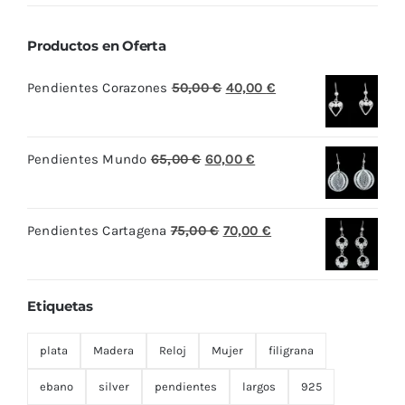
Productos en Oferta
El
El
Pendientes Corazones
50,00
€
40,00
€
precio
precio
original
actual
El
El
Pendientes Mundo
65,00
€
60,00
€
era:
es:
precio
precio
50,00 €.
40,00 €.
original
actual
El
El
Pendientes Cartagena
75,00
€
70,00
€
era:
es:
precio
precio
65,00 €.
60,00 €.
original
actual
Etiquetas
era:
es:
75,00 €.
70,00 €.
plata
Madera
Reloj
Mujer
filigrana
ebano
silver
pendientes
largos
925