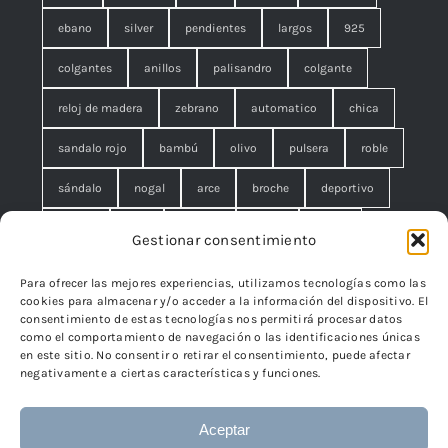
ebano
silver
pendientes
largos
925
colgantes
anillos
palisandro
colgante
reloj de madera
zebrano
automatico
chica
sandalo rojo
bambú
olivo
pulsera
roble
sándalo
nogal
arce
broche
deportivo
unisex
rojo
concha
malla
anillo
Gestionar consentimiento
azul
pequeño
negro
lágrimas
serpiente
Para ofrecer las mejores experiencias, utilizamos tecnologías como las
cookies para almacenar y/o acceder a la información del dispositivo. El
brazalete
cuadrado
rombo
filigrana. broche
consentimiento de estas tecnologías nos permitirá procesar datos
como el comportamiento de navegación o las identificaciones únicas
cisne
flor
edelweiss
en este sitio. No consentir o retirar el consentimiento, puede afectar
negativamente a ciertas características y funciones.
Aceptar