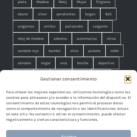
plata
Madera
Reloj
Mujer
filigrana
ebano
silver
pendientes
largos
925
colgantes
anillos
palisandro
colgante
reloj de madera
zebrano
automatico
chica
sandalo rojo
bambú
olivo
pulsera
roble
sándalo
nogal
arce
broche
deportivo
unisex
rojo
concha
malla
anillo
Gestionar consentimiento
azul
pequeño
negro
lágrimas
serpiente
Para ofrecer las mejores experiencias, utilizamos tecnologías como las
cookies para almacenar y/o acceder a la información del dispositivo. El
brazalete
cuadrado
rombo
filigrana. broche
consentimiento de estas tecnologías nos permitirá procesar datos
como el comportamiento de navegación o las identificaciones únicas
cisne
flor
edelweiss
en este sitio. No consentir o retirar el consentimiento, puede afectar
negativamente a ciertas características y funciones.
Aceptar