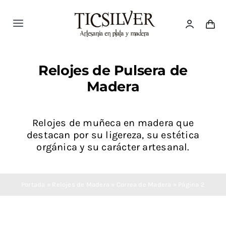
Saltar
al
Toggle
contenido
Navigation
Inicio
Relojes de Pulsera de
Madera
Tienda
Ticsilver
Relojes de muñeca en madera que
destacan por su ligereza, su estética
orgánica y su carácter artesanal.
Categorías
Portada
»
Relojes de Madera
»
Correa de Madera
»
Página 2
Blog Ticsilver
Destacados