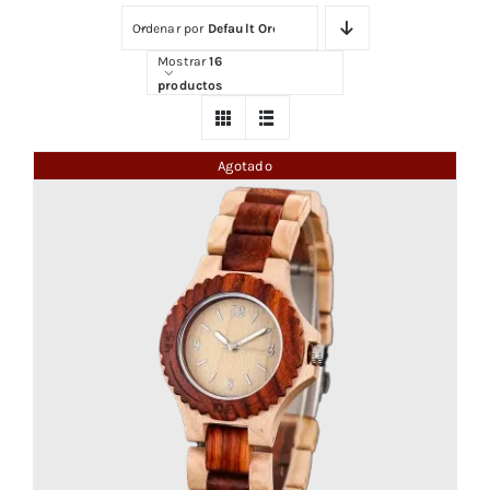
Ordenar por
Default Order
Comprar
Mostrar
16
productos
Agotado