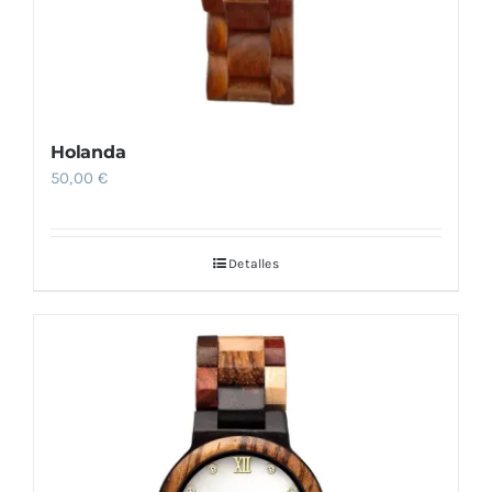
página
de
producto
Holanda
50,00
€
Detalles