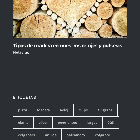
Tipos de madera en nuestros relojes y pulseras
Noticias
ETIQUETAS
plata
Madera
Reloj
Mujer
filigrana
ebano
silver
pendientes
largos
925
colgantes
anillos
palisandro
colgante