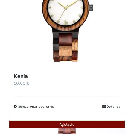
Kenia
50,00
€
Seleccionar opciones
Detalles
Este
producto
tiene
Agotado
múltiples