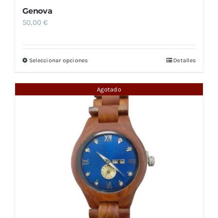
Genova
50,00
€
Seleccionar opciones
Detalles
Este
producto
tiene
Agotado
múltiples
variantes.
Las
opciones
se
pueden
elegir
en
la