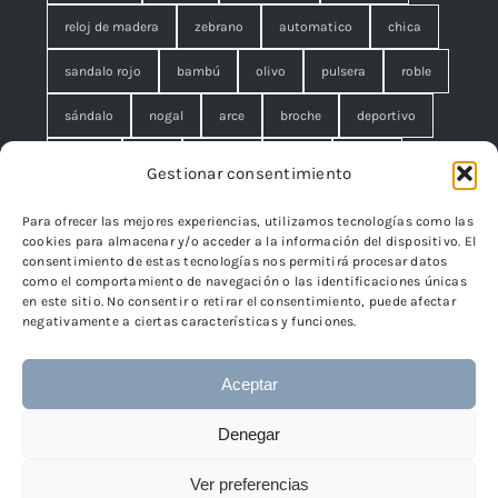
reloj de madera
zebrano
automatico
chica
sandalo rojo
bambú
olivo
pulsera
roble
sándalo
nogal
arce
broche
deportivo
unisex
rojo
concha
malla
anillo
Gestionar consentimiento
azul
pequeño
negro
lágrimas
serpiente
Para ofrecer las mejores experiencias, utilizamos tecnologías como las
cookies para almacenar y/o acceder a la información del dispositivo. El
brazalete
cuadrado
rombo
filigrana. broche
consentimiento de estas tecnologías nos permitirá procesar datos
como el comportamiento de navegación o las identificaciones únicas
cisne
flor
edelweiss
en este sitio. No consentir o retirar el consentimiento, puede afectar
negativamente a ciertas características y funciones.
Aceptar
© 2024 - 2026 • TicSilver
TicSilver
• Todos los derechos
Denegar
reservados • Diseño
Páginas Web Iván González
Ver preferencias