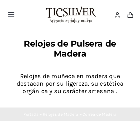
Saltar
al
Toggle
contenido
Navigation
Inicio
Relojes de Pulsera de
Madera
Tienda
Ticsilver
Relojes de muñeca en madera que
destacan por su ligereza, su estética
orgánica y su carácter artesanal.
Categorías
Portada
»
Relojes de Madera
»
Correa de Madera
Blog Ticsilver
Destacados