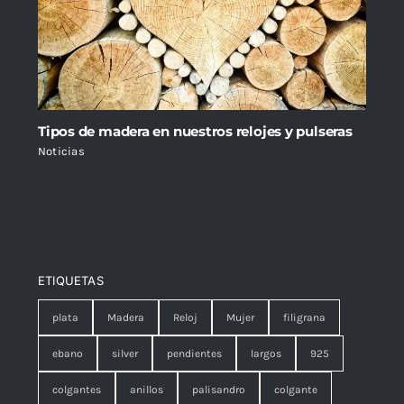
Tipos de madera en nuestros relojes y pulseras
Noticias
ETIQUETAS
plata
Madera
Reloj
Mujer
filigrana
ebano
silver
pendientes
largos
925
colgantes
anillos
palisandro
colgante