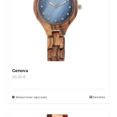
Genova
50,00
€
Seleccionar opciones
Detalles
Este
producto
tiene