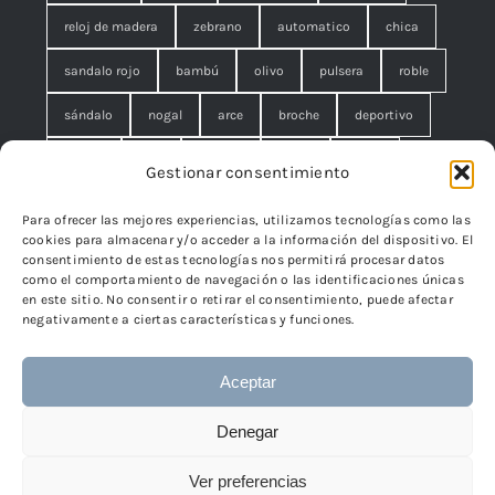
reloj de madera
zebrano
automatico
chica
sandalo rojo
bambú
olivo
pulsera
roble
sándalo
nogal
arce
broche
deportivo
unisex
rojo
concha
malla
anillo
Gestionar consentimiento
azul
pequeño
negro
lágrimas
serpiente
Para ofrecer las mejores experiencias, utilizamos tecnologías como las
cookies para almacenar y/o acceder a la información del dispositivo. El
brazalete
cuadrado
rombo
filigrana. broche
consentimiento de estas tecnologías nos permitirá procesar datos
como el comportamiento de navegación o las identificaciones únicas
cisne
flor
edelweiss
en este sitio. No consentir o retirar el consentimiento, puede afectar
negativamente a ciertas características y funciones.
Aceptar
© 2024 - 2026 • TicSilver
TicSilver
• Todos los derechos
Denegar
reservados • Diseño
Páginas Web Iván González
Ver preferencias