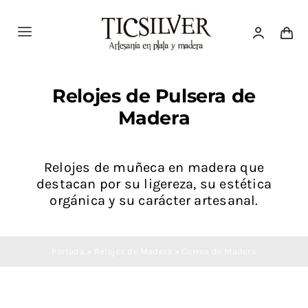
Saltar
al
Toggle
contenido
Navigation
Inicio
Relojes de Pulsera de
Madera
Tienda
Ticsilver
Relojes de muñeca en madera que
destacan por su ligereza, su estética
orgánica y su carácter artesanal.
Categorías
Portada
»
Relojes de Madera
»
Correa de Madera
Blog Ticsilver
Destacados