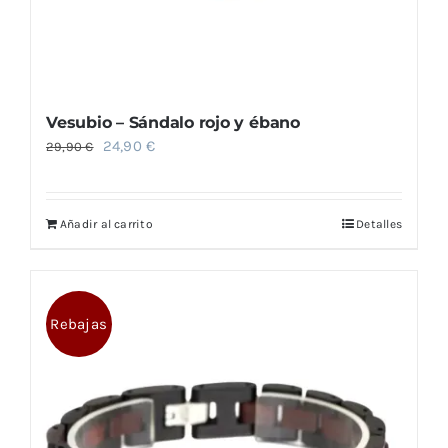
Vesubio – Sándalo rojo y ébano
El
El
24,90
€
29,90
€
precio
precio
original
actual
Añadir al carrito
Detalles
era:
es:
29,90 €.
24,90 €.
Rebajas