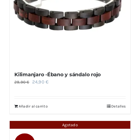
Kilimanjaro -Ébano y sándalo rojo
El
El
24,90
€
29,90
€
precio
precio
original
actual
Añadir al carrito
Detalles
era:
es:
29,90 €.
24,90 €.
Agotado