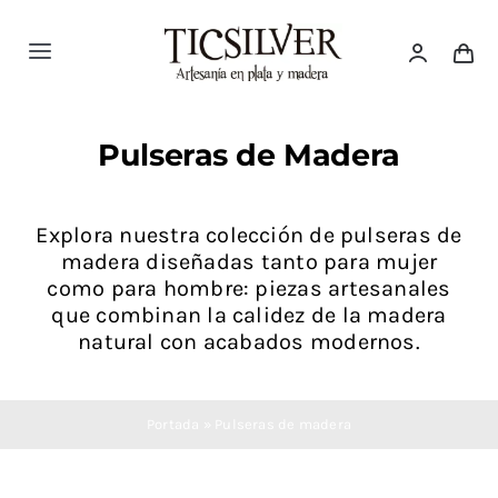
Saltar
al
Toggle
contenido
Navigation
Inicio
Pulseras de Madera
Tienda
Explora nuestra colección de pulseras de
madera diseñadas tanto para mujer
Ticsilver
como para hombre: piezas artesanales
que combinan la calidez de la madera
Categorías
natural con acabados modernos.
Blog Ticsilver
Portada
»
Pulseras de madera
Destacados