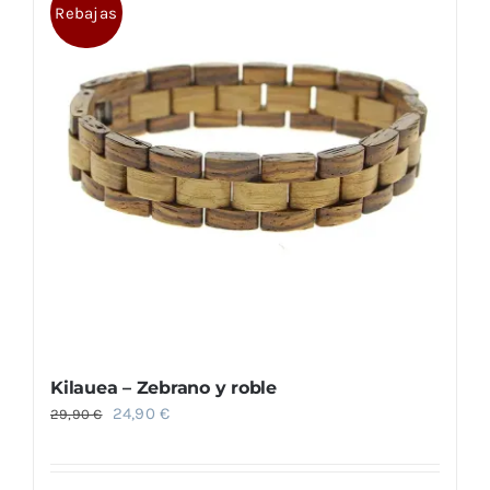
Rebajas
Kilauea – Zebrano y roble
El
El
24,90
€
29,90
€
precio
precio
original
actual