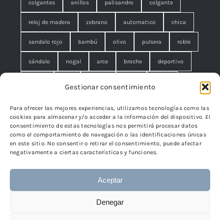
colgantes
anillos
palisandro
colgante
reloj de madera
zebrano
automatico
chica
sandalo rojo
bambú
olivo
pulsera
roble
sándalo
nogal
arce
broche
deportivo
unisex
rojo
concha
malla
anillo
Gestionar consentimiento
azul
pequeño
negro
lágrimas
serpiente
Para ofrecer las mejores experiencias, utilizamos tecnologías como las
cookies para almacenar y/o acceder a la información del dispositivo. El
brazalete
cuadrado
rombo
filigrana. broche
consentimiento de estas tecnologías nos permitirá procesar datos
como el comportamiento de navegación o las identificaciones únicas
cisne
flor
edelweiss
en este sitio. No consentir o retirar el consentimiento, puede afectar
negativamente a ciertas características y funciones.
Aceptar
© 2024 - 2026 • TicSilver
TicSilver
• Todos los derechos
Denegar
reservados • Diseño
Páginas Web Iván González