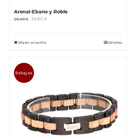
Arenal-Ebano y Roble
El
El
24,90
€
29,90
€
precio
precio
original
actual
Añadir al carrito
Detalles
era:
es:
29,90 €.
24,90 €.
Rebajas