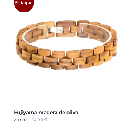
Rebajas
Fujiyama madera de olivo
El
El
24,90
€
29,90
€
precio
precio