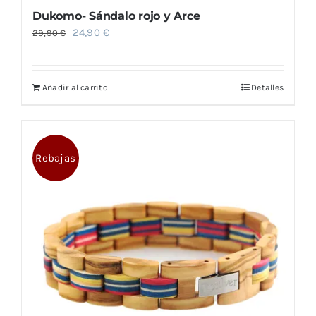
Dukomo- Sándalo rojo y Arce
El
El
24,90
€
29,90
€
precio
precio
original
actual
Añadir al carrito
Detalles
era:
es:
29,90 €.
24,90 €.
Rebajas