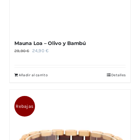
Mauna Loa – Olivo y Bambú
El
El
24,90
€
29,90
€
precio
precio
original
actual
Añadir al carrito
Detalles
era:
es:
29,90 €.
24,90 €.
Rebajas