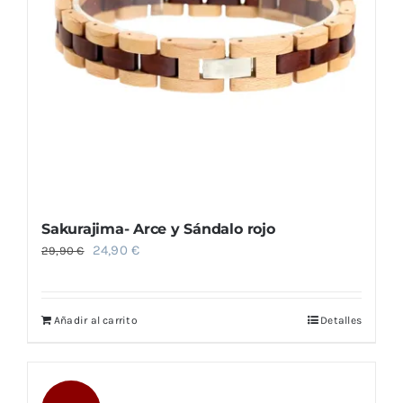
Sakurajima- Arce y Sándalo rojo
El
El
24,90
€
29,90
€
precio
precio
original
actual
Añadir al carrito
Detalles
era:
es:
29,90 €.
24,90 €.