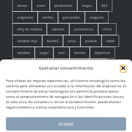
ebano
silver
pendientes
largos
925
colgantes
anillos
palisandro
colgante
reloj de madera
zebrano
automatico
chica
sandalo rojo
bambú
olivo
pulsera
roble
sándalo
nogal
arce
broche
deportivo
unisex
rojo
concha
malla
anillo
Gestionar consentimiento
azul
pequeño
negro
lágrimas
serpiente
Para ofrecer las mejores experiencias, utilizamos tecnologías como las
cookies para almacenar y/o acceder a la información del dispositivo. El
brazalete
cuadrado
rombo
filigrana. broche
consentimiento de estas tecnologías nos permitirá procesar datos
como el comportamiento de navegación o las identificaciones únicas
cisne
flor
edelweiss
en este sitio. No consentir o retirar el consentimiento, puede afectar
negativamente a ciertas características y funciones.
Aceptar