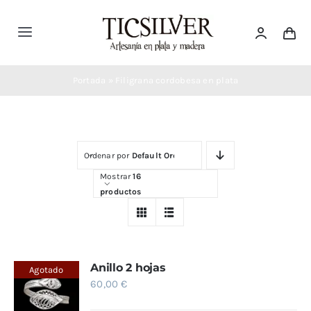
Saltar
al
Toggle
contenido
Navigation
Inicio
Portada
»
Filigrana cordobesa en plata
Tienda
Ordenar por
Default Order
Ticsilver
Mostrar
16
productos
Categorías
Blog Ticsilver
Anillo 2 hojas
Agotado
60,00
€
Destacados